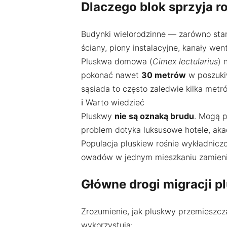
Dlaczego blok sprzyja r
Budynki wielorodzinne — zarówno stare
ściany, piony instalacyjne, kanały we
Pluskwa domowa (
Cimex lectularius
) 
pokonać nawet
30 metrów
w poszukiw
sąsiada to często zaledwie kilka metr
ℹ️ Warto wiedzieć
Pluskwy
nie są oznaką brudu
. Mogą p
problem dotyka luksusowe hotele, ak
Populacja pluskiew rośnie wykładnic
owadów w jednym mieszkaniu zamienia 
Główne drogi migracji 
Zrozumienie, jak pluskwy przemieszcza
wykorzystują: