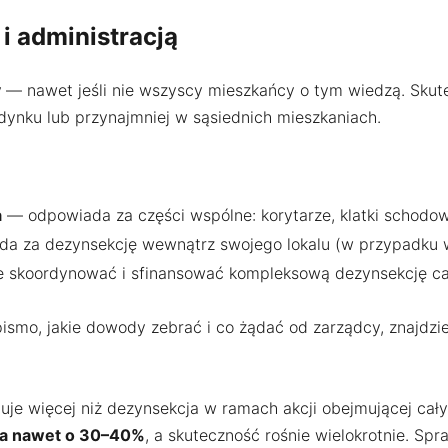
i administracją
y
— nawet jeśli nie wszyscy mieszkańcy o tym wiedzą. Sku
ynku lub przynajmniej w sąsiednich mieszkaniach.
a
— odpowiada za części wspólne: korytarze, klatki schodow
a za dezynsekcję wewnątrz swojego lokalu (w przypadku
skoordynować i sfinansować kompleksową dezynsekcję cał
ismo, jakie dowody zebrać i co żądać od zarządcy, znajdz
uje więcej niż dezynsekcja w ramach akcji obejmującej cał
da nawet o 30–40%
, a skuteczność rośnie wielokrotnie. Sp