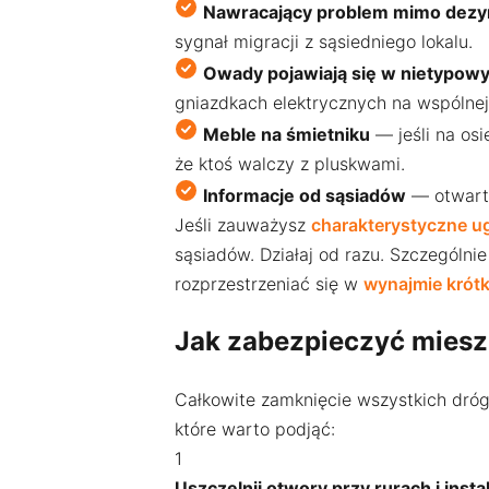
Nawracający problem mimo dezy
sygnał migracji z sąsiedniego lokalu.
Owady pojawiają się w nietypow
gniazdkach elektrycznych na wspólnej 
Meble na śmietniku
— jeśli na osi
że ktoś walczy z pluskwami.
Informacje od sąsiadów
— otwarta
Jeśli zauważysz
charakterystyczne u
sąsiadów. Działaj od razu. Szczególn
rozprzestrzeniać się w
wynajmie krót
Jak zabezpieczyć miesz
Całkowite zamknięcie wszystkich dróg
które warto podjąć:
1
Uszczelnij otwory przy rurach i insta