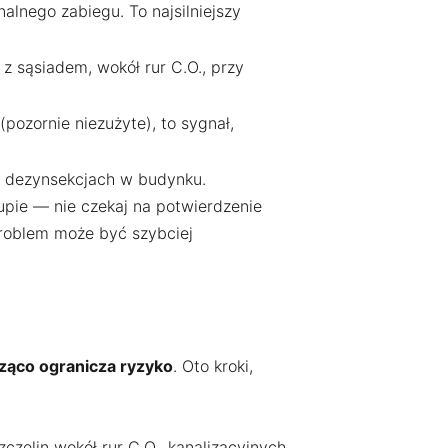
alnego zabiegu. To najsilniejszy
z sąsiadem, wokół rur C.O., przy
(pozornie niezużyte), to sygnał,
h dezynsekcjach w budynku.
upie — nie czekaj na potwierdzenie
problem może być szybciej
ząco ogranicza ryzyko
. Oto kroki,
czelin wokół rur C.O., kanalizacyjnych