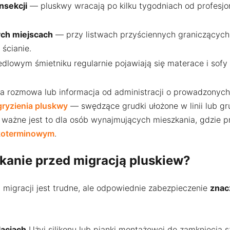
nsekcji
— pluskwy wracają po kilku tygodniach od profesjon
ych miejscach
— przy listwach przyściennych graniczących 
ścianie.
edlowym śmietniku regularnie pojawiają się materace i sofy 
 rozmowa lub informacja od administracji o prowadzonyc
gryzienia pluskwy
— swędzące grudki ułożone w linii lub gr
ie ważne jest to dla osób wynajmujących mieszkania, gdzie 
koterminowym
.
kanie przed migracją pluskiew?
 migracji jest trudne, ale odpowiednie zabezpieczenie
znac
lacjach
Użyj silikonu lub pianki montażowej do zamknięcia sz