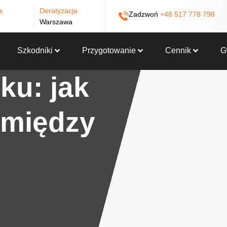
a
Deratyzacja
Zadzwoń
+48 517 778 798
Warszawa
Szkodniki
Przygotowanie
Cennik
G
ku: jak
 między