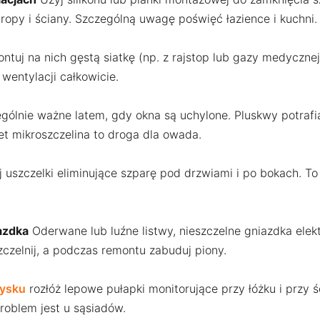
ropy i ściany. Szczególną uwagę poświęć łazience i kuchni.
tuj na nich gęstą siatkę (np. z rajstop lub gazy medyczne
wentylacji całkowicie.
ólnie ważne latem, gdy okna są uchylone. Pluskwy potrafią
t mikroszczelina to droga dla owada.
uszczelki eliminujące szparę pod drzwiami i po bokach. To pr
azdka
Oderwane lub luźne listwy, nieszczelne gniazdka elek
szczelnij, a podczas remontu zabuduj piony.
ysku
rozłóż lepowe pułapki monitorujące przy łóżku i przy 
roblem jest u sąsiadów.