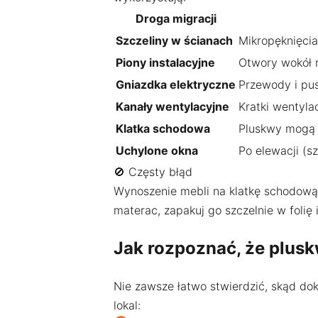
Droga migracji
Szczeliny w ścianach
Mikropęknięcia
Piony instalacyjne
Otwory wokół r
Gniazdka elektryczne
Przewody i pus
Kanały wentylacyjne
Kratki wentyla
Klatka schodowa
Pluskwy mogą s
Uchylone okna
Po elewacji (sz
🚫 Częsty błąd
Wynoszenie mebli na klatkę schodową
materac, zapakuj go szczelnie w folię 
Jak rozpoznać, że plus
Nie zawsze łatwo stwierdzić, skąd do
lokal: