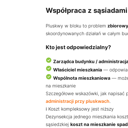
Współpraca z sąsiadami 
Pluskwy w bloku to problem
zbiorow
skoordynowanych działań w całym bud
Kto jest odpowiedzialny?
Zarządca budynku / administracj
Właściciel mieszkania
— odpowiad
Wspólnota mieszkaniowa
— może 
na mieszkanie
Szczegółowe wskazówki, jak napisać p
administracji przy pluskwach
.
ℹ️ Koszt kompleksowy jest niższy
Dezynsekcja jednego mieszkania koszt
sąsiedzkiej
koszt na mieszkanie spa