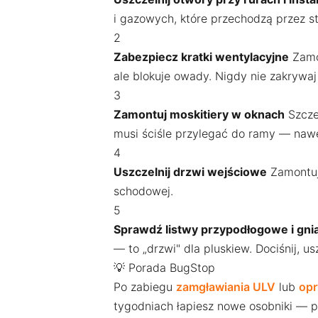
i gazowych, które przechodzą przez st
2
Zabezpiecz kratki wentylacyjne
Zamon
ale blokuje owady. Nigdy nie zakrywaj 
3
Zamontuj moskitiery w oknach
Szczeg
musi ściśle przylegać do ramy — nawe
4
Uszczelnij drzwi wejściowe
Zamontuj 
schodowej.
5
Sprawdź listwy przypodłogowe i gni
— to „drzwi" dla pluskiew. Dociśnij, u
💡 Porada BugStop
Po zabiegu
zamgławiania ULV
lub
opr
tygodniach łapiesz nowe osobniki — p