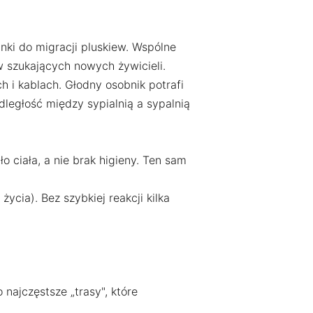
nki do migracji pluskiew. Wspólne
w szukających nowych żywicieli.
ach i kablach. Głodny osobnik potrafi
ległość między sypialnią a sypalnią
o ciała, a nie brak higieny. Ten sam
ycia). Bez szybkiej reakcji kilka
najczęstsze „trasy", które