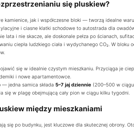
ozprzestrzenianiu się pluskiew?
 kamienice, jak i współczesne bloki — tworzą idealne waru
ntylacyjne i ciasne klatki schodowe to autostrada dla owadó
nie lata i nie skacze, ale doskonale pełza po ścianach, sufit
aniu ciepła ludzkiego ciała i wydychanego CO₂. W bloku od
ów.
ojawić się w idealnie czystym mieszkaniu. Przyciąga je ciepł
ademiki i nowe apartamentowce.
zo — jedna samica składa
5–7 jaj dziennie
(200–500 w ciągu ż
się w plagę obejmującą cały pion w ciągu kilku tygodni.
pluskiew między mieszkaniami
ją się po budynku, jest kluczowe dla skutecznej obrony. Oto 