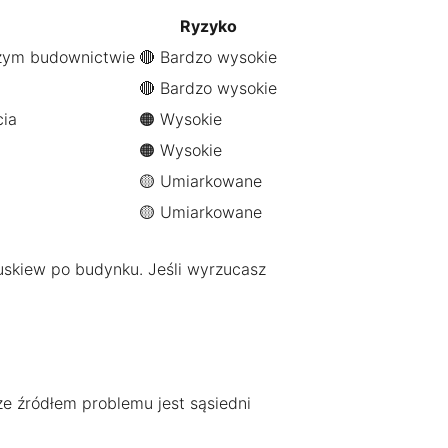
Ryzyko
szym budownictwie
🔴 Bardzo wysokie
🔴 Bardzo wysokie
cia
🟠 Wysokie
🟠 Wysokie
🟡 Umiarkowane
🟡 Umiarkowane
uskiew po budynku. Jeśli wyrzucasz
że źródłem problemu jest sąsiedni