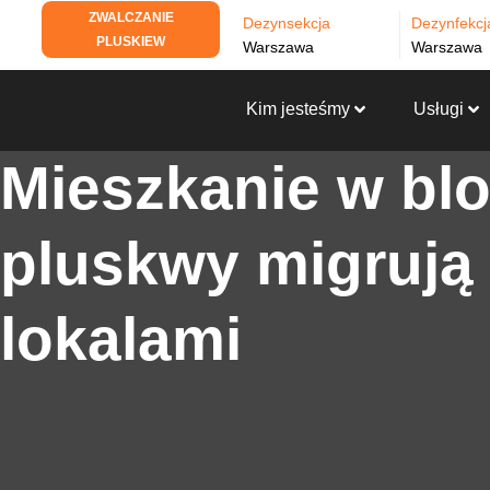
ZWALCZANIE
Dezynsekcja
Dezynfekcj
PLUSKIEW
Warszawa
Warszawa
Kim jesteśmy
Usługi
Mieszkanie w blo
pluskwy migrują
lokalami