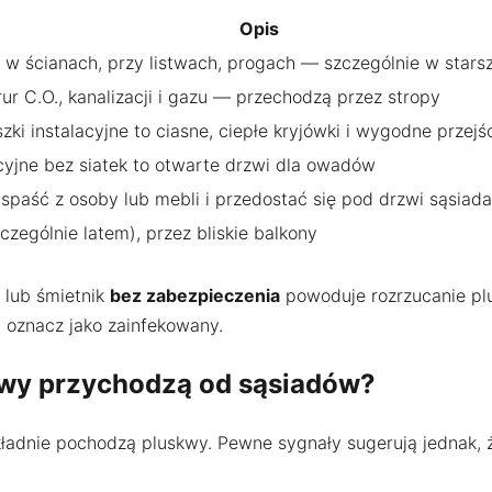
Opis
 w ścianach, przy listwach, progach — szczególnie w star
ur C.O., kanalizacji i gazu — przechodzą przez stropy
zki instalacyjne to ciasne, ciepłe kryjówki i wygodne przejś
cyjne bez siatek to otwarte drzwi dla owadów
paść z osoby lub mebli i przedostać się pod drzwi sąsiada
czególnie latem), przez bliskie balkony
 lub śmietnik
bez zabezpieczenia
powoduje rozrzucanie pl
i oznacz jako zainfekowany.
kwy przychodzą od sąsiadów?
kładnie pochodzą pluskwy. Pewne sygnały sugerują jednak, 