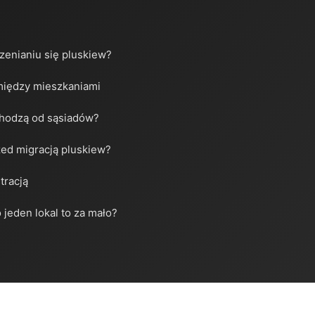
zenianiu się pluskiew?
między mieszkaniami
chodzą od sąsiadów?
ed migracją pluskiew?
tracją
jeden lokal to za mało?